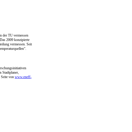
 an der TU vermessen
 Das 2009 konzipierte
teilung vermessen. Seit
emperaturquellen“.
rschungsinitiativen
 Stadtplaner,
r Seite von
www.eneff-