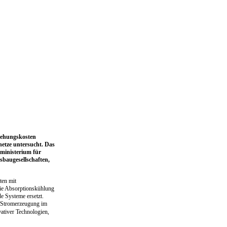
stehungskosten
netze untersucht. Das
ministerium für
baugesellschaften,
ten mit
die Absorptionskühlung
e Systeme ersetzt.
-Stromerzeugung im
ativer Technologien,