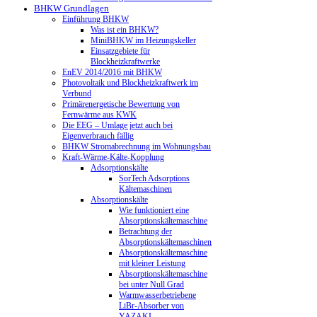
BHKW Grundlagen
Einführung BHKW
Was ist ein BHKW?
MiniBHKW im Heizungskeller
Einsatzgebiete für
Blockheizkraftwerke
EnEV 2014/2016 mit BHKW
Photovoltaik und Blockheizkraftwerk im
Verbund
Primärenergetische Bewertung von
Fernwärme aus KWK
Die EEG – Umlage jetzt auch bei
Eigenverbrauch fällig
BHKW Stromabrechnung im Wohnungsbau
Kraft-Wärme-Kälte-Kopplung
Adsorptionskälte
SorTech Adsorptions
Kältemaschinen
Absorptionskälte
Wie funktioniert eine
Absorptionskältemaschine
Betrachtung der
Absorptionskältemaschinen
Absorptionskältemaschine
mit kleiner Leistung
Absorptionskältemaschine
bei unter Null Grad
Warmwasserbetriebene
LiBr-Absorber von
YAZAKI