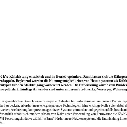
 kW Kälteleistung entwickelt und im Betrieb optimiert. Damit lassen sich die Kältege
verdoppeln. Begleitend wurden die Nutzungsmöglichkeiten von Heizungsnetzen als Kühl
entypen für den Marktzugang vorbereitet werden. Die Entwicklung wurde vom Bundes
e gefördert. Künftige Anwender sind unter anderem Stadtwerke, Versorger, Wohnungs
sie im gewerblichen Bereich wegen steigender Arbeitsschutzanforderungen und neuen Baukonzep
rf zu decken, erfordert neue energiesparende Technologien. Eine wichtige Rolle spielt dabei 
eitere Ausbreitung kompressionsgestützter Systeme vermieden und gegebenenfalls bestehend
 Zusätzlich erhöht sich mit dem Absatz von Kälte unter Verwendung von Fernwärme die KWK
i-Forschungsinitiative „EnEff:Wärme“ fördert neue Netzkonzepte und die Entwicklung innov
en.