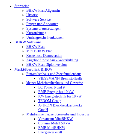
Startseite
BHKW-Plan Allgemein
Historie
Software Service
Fragen und Antworten
Systemvoraussetzungen
Kurzanleitung
Umfangreiche Funktionen
BHKW Software
BHKW Plan
Mini BHKW Plan
Kostenlose Demoversion
Angebot für die Aus - Weiterbildung
BHKW-Plan Diplomversion
Marktüberblick BHKW
Einfamilienhaus und Zweifamilienhaus
VIESSMANN Brennstoffzelle
kleines Mehrfamilienhaus und Gewerbe
EC Power 6 und 9
RMB Energie bis 10 kW
KW Energietechnik bis 10 kW
TEDOM Group
A-TRON Blockheizkraftwerke
GmbH
Mehrfamilienhäuser, Gewerbe und Industrie
Viessmann MiniBHKW
Comuna Metall 50 kW
RMB MiniBHKW
Energiewerkstatt