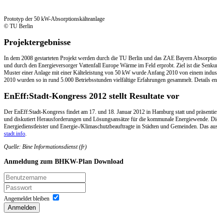
Prototyp der 50 kW-Absorptionskälteanlage
© TU Berlin
Projektergebnisse
In dem 2008 gestarteten Projekt werden durch die TU Berlin und das ZAE Bayern Absorption
und durch den Energieversorger Vattenfall Europe Wärme im Feld erprobt. Ziel ist die Senkun
Muster einer Anlage mit einer Kälteleistung von 50 kW wurde Anfang 2010 von einem industrie
2010 wurden so in rund 5.000 Betriebsstunden vielfältige Erfahrungen gesammelt. Details en
EnEff:Stadt-Kongress 2012 stellt Resultate vor
Der EnEff:Stadt-Kongress findet am 17. und 18. Januar 2012 in Hamburg statt und präsentie
und diskutiert Herausforderungen und Lösungsansätze für die kommunale Energiewende. Die
Energiedienstleister und Energie-/Klimaschutzbeauftragte in Städten und Gemeinden. Das au
stadt.info
.
Quelle: Bine Informationsdienst (fr)
Anmeldung
zum BHKW-Plan Download
Angemeldet bleiben
Anmelden