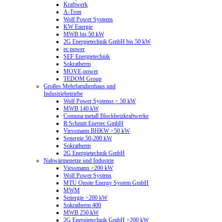
Kraftwerk
A-Tron
Wolf Power Systems
KW Energie
MWB bis 50 kW
2G Energietechnik GmbH bis 50 kW
ec power
SEF Energietechnik
Sokratherm
MOVE-power
TEDOM Group
Großes Mehrfamilienhaus und
Industriebetriebe
Wolf Power Systensr > 50 kW
MWB 140 kW
Comuna metall Blockheizkraftwerke
R Schmitt Enertec GmbH
Viessmann BHKW >50 kW
Senergie 50-200 kW
Sokratherm
2G Energietechnik GmbH
Nahwärmenetze und Industrie
Viessmann >200 kW
Wolf Power Systens
MTU Onsite Energy System GmbH
MWM
Senergie >200 kW
Sokratherm 400
MWB 250 kW
2G Energietechnik GmbH >200 kW