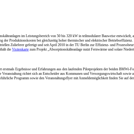
skälteanlagen im Leistungsbereich von 50 bis 320 kW in teilmodularer Bauweise entwickelt,
g der Produktionskosten bei gleichzeitig hoher thermischer und elektrischer Betriebseffizienz.
llen Zulieferer gefertigt und seit April 2010 in der TU Berlin zur Effizienz- und Prozessbeur
thält die
Visitenkarte
zum Projekt „Absorptionskälteanlage nutzt Fernwärme und solare Niedert
rt erstmals Ergebnisse und Erfahrungen aus den laufenden Pilotprojekten der beiden BMWi-Fo
 Veranstaltung richtet sich an Entscheider aus Kommunen und Versorgungswirtschaft sowie an
sführliche Programm sowie den Veranstaltungsflyer mit Anmeldemöglichkeit finden Sie auf de