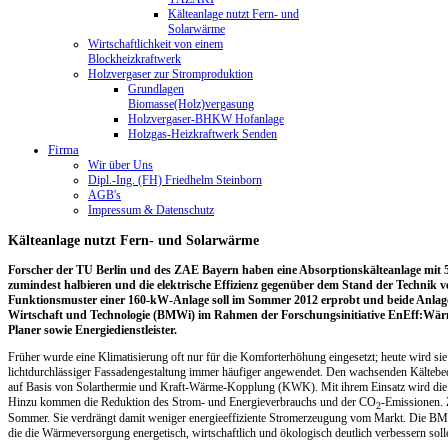
Kälteanlage nutzt Fern- und
Solarwärme
Wirtschaftlichkeit von einem
Blockheizkraftwerk
Holzvergaser zur Stromproduktion
Grundlagen
Biomasse(Holz)vergasung
Holzvergaser-BHKW Hofanlage
Holzgas-Heizkraftwerk Senden
Firma
Wir über Uns
Dipl.-Ing. (FH) Friedhelm Steinborn
AGB's
Impressum & Datenschutz
Kälteanlage nutzt Fern- und Solarwärme
Forscher der TU Berlin und des ZAE Bayern haben eine Absorptionskälteanlage mit 50
zumindest halbieren und die elektrische Effizienz gegenüber dem Stand der Technik 
Funktionsmuster einer 160-kW-Anlage soll im Sommer 2012 erprobt und beide Anlag
Wirtschaft und Technologie (BMWi) im Rahmen der Forschungsinitiative EnEff:Wärm
Planer sowie Energiedienstleister.
Früher wurde eine Klimatisierung oft nur für die Komforterhöhung eingesetzt; heute wird 
lichtdurchlässiger Fassadengestaltung immer häufiger angewendet. Den wachsenden Kältebeda
auf Basis von Solarthermie und Kraft-Wärme-Kopplung (KWK). Mit ihrem Einsatz wird die w
Hinzu kommen die Reduktion des Strom- und Energieverbrauchs und der CO
-Emissionen.
2
Sommer. Sie verdrängt damit weniger energieeffiziente Stromerzeugung vom Markt. Die BMW
die die Wärmeversorgung energetisch, wirtschaftlich und ökologisch deutlich verbessern soll