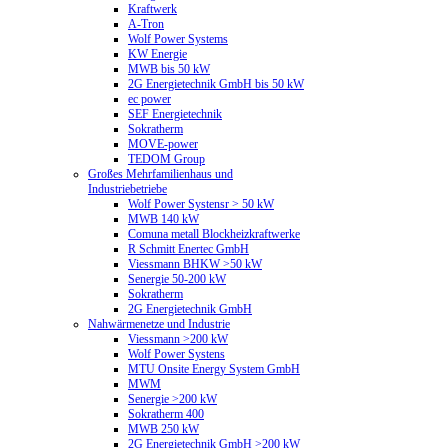
Kraftwerk
A-Tron
Wolf Power Systems
KW Energie
MWB bis 50 kW
2G Energietechnik GmbH bis 50 kW
ec power
SEF Energietechnik
Sokratherm
MOVE-power
TEDOM Group
Großes Mehrfamilienhaus und
Industriebetriebe
Wolf Power Systensr > 50 kW
MWB 140 kW
Comuna metall Blockheizkraftwerke
R Schmitt Enertec GmbH
Viessmann BHKW >50 kW
Senergie 50-200 kW
Sokratherm
2G Energietechnik GmbH
Nahwärmenetze und Industrie
Viessmann >200 kW
Wolf Power Systens
MTU Onsite Energy System GmbH
MWM
Senergie >200 kW
Sokratherm 400
MWB 250 kW
2G Energietechnik GmbH >200 kW