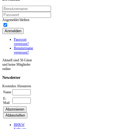
Angemeldet bleiben
Anmelden
Passwort
vergessen?
Benutzername
vergessen?
Aktuell sind 56 Gäste
und keine Mitglieder
online
Newsletter
Kostenlos Abonieren
Name
E-
Mail
BHKW