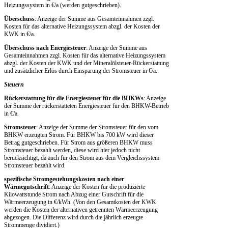
Heizungssystem in €/a (werden gutgeschrieben).
Überschuss
: Anzeige der Summe aus Gesamteinnahmen zzgl.
Kosten für das alternative Heizungssystem abzgl. der Kosten der
KWK in €/a.
Überschuss nach Energiesteuer
: Anzeige der Summe aus
Gesamteinnahmen zzgl. Kosten für das alternative Heizungssystem
abzgl. der Kosten der KWK und der Mineralölsteuer-Rückerstattung
und zusätzlicher Erlös durch Einsparung der Stromsteuer in €/a.
Steuern
Rückerstattung für die Energiesteuer für die BHKWs
: Anzeige
der Summe der rückerstatteten Energiesteuer für den BHKW-Betrieb
in €/a.
Stromsteuer
: Anzeige der Summe der Stromsteuer für den vom
BHKW erzeugten Strom. Für BHKW bis 700 kW wird dieser
Betrag gutgeschrieben. Für Strom aus größeren BHKW muss
Stromsteuer bezahlt werden, diese wird hier jedoch nicht
berücksichtigt, da auch für den Strom aus dem Vergleichssystem
Stromsteuer bezahlt wird.
spezifische Stromgestehungskosten nach einer
Wärmegutschrift
: Anzeige der Kosten für die produzierte
Kilowattstunde Strom nach Abzug einer Gutschrift für die
Wärmeerzeugung in €/kWh. (Von den Gesamtkosten der KWK
werden die Kosten der alternativen getrennten Wärmeerzeugung
abgezogen. Die Differenz wird durch die jährlich erzeugte
Strommenge dividiert.)