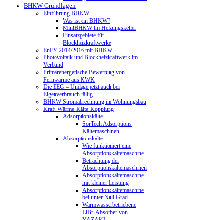
BHKW Grundlagen
Einführung BHKW
Was ist ein BHKW?
MiniBHKW im Heizungskeller
Einsatzgebiete für
Blockheizkraftwerke
EnEV 2014/2016 mit BHKW
Photovoltaik und Blockheizkraftwerk im
Verbund
Primärenergetische Bewertung von
Fernwärme aus KWK
Die EEG – Umlage jetzt auch bei
Eigenverbrauch fällig
BHKW Stromabrechnung im Wohnungsbau
Kraft-Wärme-Kälte-Kopplung
Adsorptionskälte
SorTech Adsorptions
Kältemaschinen
Absorptionskälte
Wie funktioniert eine
Absorptionskältemaschine
Betrachtung der
Absorptionskältemaschinen
Absorptionskältemaschine
mit kleiner Leistung
Absorptionskältemaschine
bei unter Null Grad
Warmwasserbetriebene
LiBr-Absorber von
YAZAKI