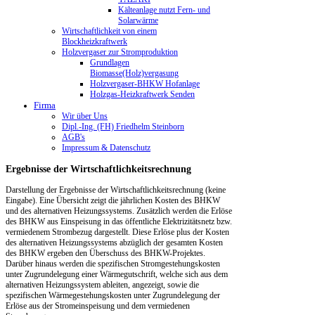
Kälteanlage nutzt Fern- und
Solarwärme
Wirtschaftlichkeit von einem
Blockheizkraftwerk
Holzvergaser zur Stromproduktion
Grundlagen
Biomasse(Holz)vergasung
Holzvergaser-BHKW Hofanlage
Holzgas-Heizkraftwerk Senden
Firma
Wir über Uns
Dipl.-Ing. (FH) Friedhelm Steinborn
AGB's
Impressum & Datenschutz
Ergebnisse der Wirtschaftlichkeitsrechnung
Darstellung der Ergebnisse der Wirtschaftlichkeitsrechnung (keine
Eingabe). Eine Übersicht zeigt die jährlichen Kosten des BHKW
und des alternativen Heizungssystems. Zusätzlich werden die Erlöse
des BHKW aus Einspeisung in das öffentliche Elektrizitätsnetz bzw.
vermiedenem Strombezug dargestellt. Diese Erlöse plus der Kosten
des alternativen Heizungssystems abzüglich der gesamten Kosten
des BHKW ergeben den Überschuss des BHKW-Projektes.
Darüber hinaus werden die spezifischen Stromgestehungskosten
unter Zugrundelegung einer Wärmegutschrift, welche sich aus dem
alternativen Heizungssystem ableiten, angezeigt, sowie die
spezifischen Wärmegestehungskosten unter Zugrundelegung der
Erlöse aus der Stromeinspeisung und dem vermiedenen