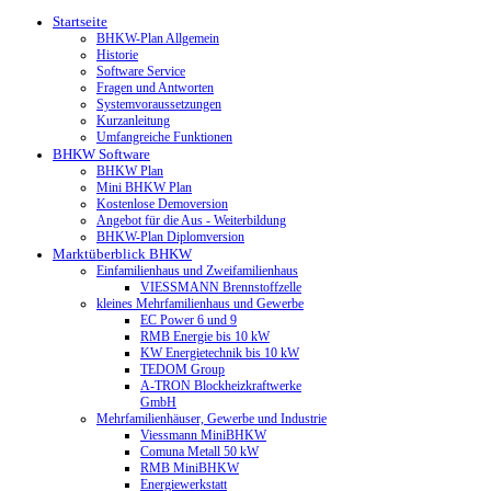
Startseite
BHKW-Plan Allgemein
Historie
Software Service
Fragen und Antworten
Systemvoraussetzungen
Kurzanleitung
Umfangreiche Funktionen
BHKW Software
BHKW Plan
Mini BHKW Plan
Kostenlose Demoversion
Angebot für die Aus - Weiterbildung
BHKW-Plan Diplomversion
Marktüberblick BHKW
Einfamilienhaus und Zweifamilienhaus
VIESSMANN Brennstoffzelle
kleines Mehrfamilienhaus und Gewerbe
EC Power 6 und 9
RMB Energie bis 10 kW
KW Energietechnik bis 10 kW
TEDOM Group
A-TRON Blockheizkraftwerke
GmbH
Mehrfamilienhäuser, Gewerbe und Industrie
Viessmann MiniBHKW
Comuna Metall 50 kW
RMB MiniBHKW
Energiewerkstatt