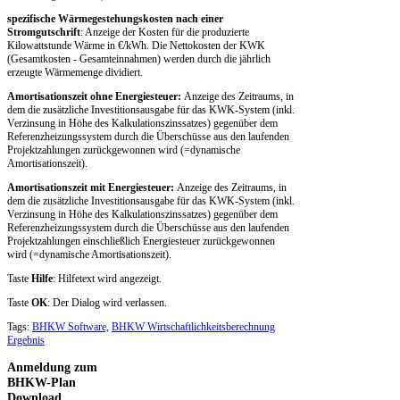
spezifische Wärmegestehungskosten nach einer
Stromgutschrift
: Anzeige der Kosten für die produzierte
Kilowattstunde Wärme in €/kWh. Die Nettokosten der KWK
(Gesamtkosten - Gesamteinnahmen) werden durch die jährlich
erzeugte Wärmemenge dividiert.
Amortisationszeit ohne Energiesteuer:
Anzeige des Zeitraums, in
dem die zusätzliche Investitionsausgabe für das KWK-System (inkl.
Verzinsung in Höhe des Kalkulationszinssatzes) gegenüber dem
Referenzheizungssystem durch die Überschüsse aus den laufenden
Projektzahlungen zurückgewonnen wird (=dynamische
Amortisationszeit).
Amortisationszeit mit Energiesteuer:
Anzeige des Zeitraums, in
dem die zusätzliche Investitionsausgabe für das KWK-System (inkl.
Verzinsung in Höhe des Kalkulationszinssatzes) gegenüber dem
Referenzheizungssystem durch die Überschüsse aus den laufenden
Projektzahlungen einschließlich Energiesteuer zurückgewonnen
wird (=dynamische Amortisationszeit).
Taste
Hilfe
: Hilfetext wird angezeigt.
Taste
OK
: Der Dialog wird verlassen.
Tags:
BHKW Software,
BHKW Wirtschaftlichkeitsberechnung
Ergebnis
Anmeldung
zum
BHKW-Plan
Download